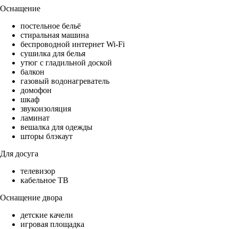
Оснащение
постельное бельё
стиральная машина
беспроводной интернет Wi-Fi
сушилка для белья
утюг с гладильной доской
балкон
газовый водонагреватель
домофон
шкаф
звукоизоляция
ламинат
вешалка для одежды
шторы блэкаут
Для досуга
телевизор
кабельное ТВ
Оснащение двора
детские качели
игровая площадка