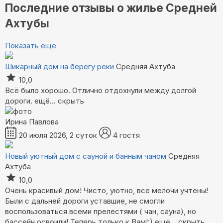
Последние отзывы о жилье Средней
Ахтубы
Показать еще
Шикарный дом на берегу реки
Средняя Ахтуба
10,0
Всё было хорошо. Отлично отдохнули между долгой
дороги.
ещё...
скрыть
Ирина Павлова
20 июля 2026, 2 суток
4 гостя
Новый уютный дом с сауной и банным чаном
Средняя
Ахтуба
10,0
Очень красивый дом! Чисто, уютно, все мелочи учтены!
Были с дальней дороги уставшие, не смогли
воспользоваться всеми прелестями ( чан, сауна), но
бассейн освоили! Теперь только к Вам!:)
ещё...
скрыть