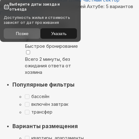
Выберите даты заезда и
Найдём, где остановиться в Средней Ахтубе: 5 вариантов
отъезда
Показать на карте
Доступность жилья и стоимость
зависят от дат проживания
Выбирайте лучшее
Позже
Указать
Быстрое бронирование
Всего 2 минуты, без
ожидания ответа от
хозяина
Популярные фильтры
бассейн
включён завтрак
трансфер
Варианты размещения
квартиры, апартаменты